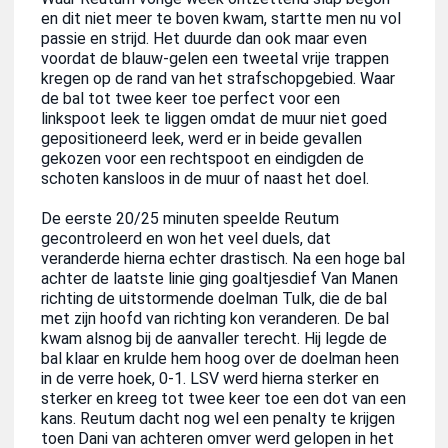
en dit niet meer te boven kwam, startte men nu vol
passie en strijd. Het duurde dan ook maar even
voordat de blauw-gelen een tweetal vrije trappen
kregen op de rand van het strafschopgebied. Waar
de bal tot twee keer toe perfect voor een
linkspoot leek te liggen omdat de muur niet goed
gepositioneerd leek, werd er in beide gevallen
gekozen voor een rechtspoot en eindigden de
schoten kansloos in de muur of naast het doel.
De eerste 20/25 minuten speelde Reutum
gecontroleerd en won het veel duels, dat
veranderde hierna echter drastisch. Na een hoge bal
achter de laatste linie ging goaltjesdief Van Manen
richting de uitstormende doelman Tulk, die de bal
met zijn hoofd van richting kon veranderen. De bal
kwam alsnog bij de aanvaller terecht. Hij legde de
bal klaar en krulde hem hoog over de doelman heen
in de verre hoek, 0-1. LSV werd hierna sterker en
sterker en kreeg tot twee keer toe een dot van een
kans. Reutum dacht nog wel een penalty te krijgen
toen Dani van achteren omver werd gelopen in het