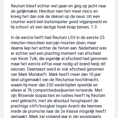
Reutum bleef echter wel gaan en ging op jacht naar
de gelijkmaker. Hierdoor nam het meer risico en
kreeg het dan ook de deksel op de neus. Uit een
counter werd een buitenspeler goed vrijgespeeld en
hij schoot uit een lastige hoek knap binnen, 1-3.
In de eerste helft had Reutum LSV in de eerste 25
minuten misschien wel pijn moeten doen, maar
daarna liep het achter de feiten aan. Naderhand was
er echter wel een prachtig moment van afscheid
van Kevin Tulk, die eigenlijk al afscheid had genomen
maar het eerste elftal waar nodig uit brand hielp dit
seizoen. Daarnaast werd er ook afscheid genomen
van Mark Morskieft. Mark heeft meer dan 10 jaar
deel uitgemaakt van de Reutumse hoofdmacht,
waarin hij meer dan 250 wedstrijden speelde en
alleen al 76 competitiedoelpunten noteerde. Met
zijn flitsende loopacties en rushes heeft hij Reutum
veel gebracht, met als absoluut hoogtepunt de
prachtige stift/boogbal tegen Avanti die hiermee
mede de promotie naar de 2e klasse mogelijk heeft
gemaakt. Mark zal volgend jaar in zijn woonplaats