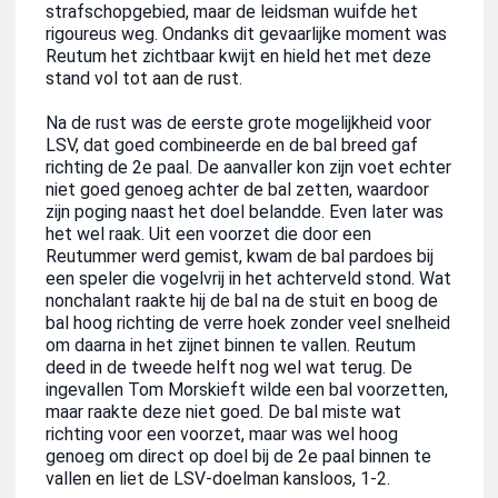
strafschopgebied, maar de leidsman wuifde het
rigoureus weg. Ondanks dit gevaarlijke moment was
Reutum het zichtbaar kwijt en hield het met deze
stand vol tot aan de rust.
Na de rust was de eerste grote mogelijkheid voor
LSV, dat goed combineerde en de bal breed gaf
richting de 2e paal. De aanvaller kon zijn voet echter
niet goed genoeg achter de bal zetten, waardoor
zijn poging naast het doel belandde. Even later was
het wel raak. Uit een voorzet die door een
Reutummer werd gemist, kwam de bal pardoes bij
een speler die vogelvrij in het achterveld stond. Wat
nonchalant raakte hij de bal na de stuit en boog de
bal hoog richting de verre hoek zonder veel snelheid
om daarna in het zijnet binnen te vallen. Reutum
deed in de tweede helft nog wel wat terug. De
ingevallen Tom Morskieft wilde een bal voorzetten,
maar raakte deze niet goed. De bal miste wat
richting voor een voorzet, maar was wel hoog
genoeg om direct op doel bij de 2e paal binnen te
vallen en liet de LSV-doelman kansloos, 1-2.