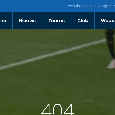
webshop
algeheel program
me
Nieuws
Teams
Club
Wedst
404