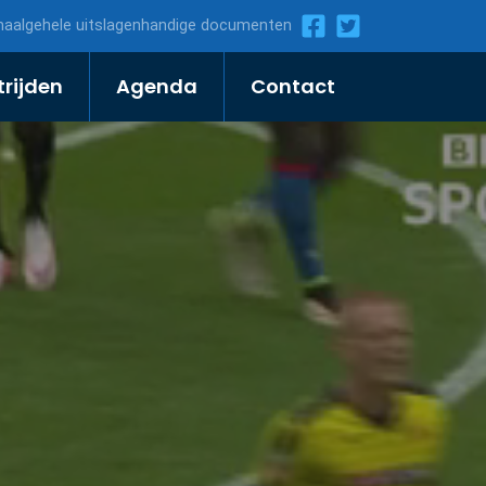
ma
algehele uitslagen
handige documenten
rijden
Agenda
Contact