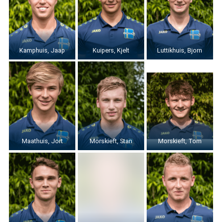
Kamphuis, Jaap
Kuipers, Kjelt
Luttikhuis, Bjorn
Maathuis, Jort
Morskieft, Stan
Morskieft, Tom