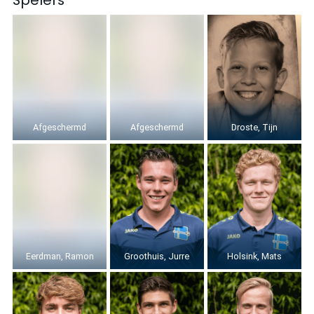
Spelers
Afgeschermd
Afgeschermd
Droste, Tijn
Eerdman, Ramon
Groothuis, Jurre
Holsink, Mats