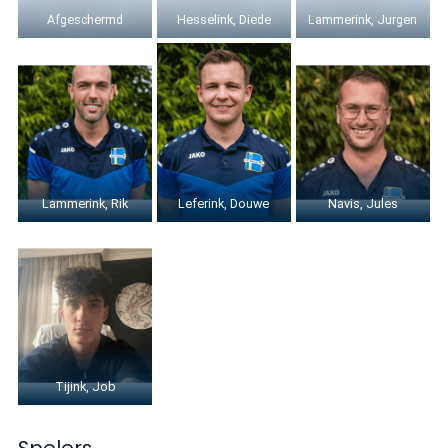
Afgeschermd
Hesselink, Diede
Lammerink, Jurgen
Lammerink, Rik
Leferink, Douwe
Navis, Jules
Tijink, Job