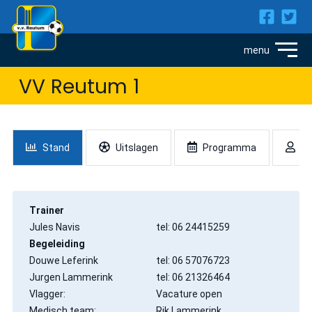
VV Reutum 1
Stand
Uitslagen
Programma
Sp
Trainer
Jules Navis
tel: 06 24415259
Begeleiding
Douwe Leferink
tel: 06 57076723
Jurgen Lammerink
tel: 06 21326464
Vlagger:
Vacature open
Medisch team:
Rik Lammerink