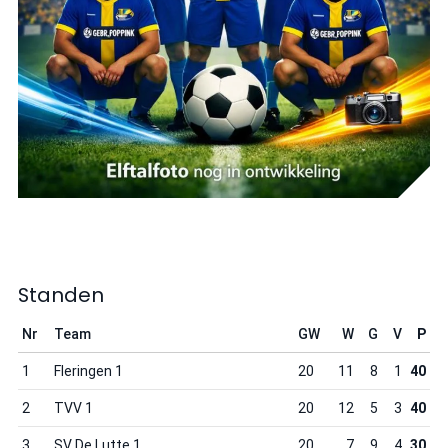
Standen
Nr
Team
GW
W
G
V
P
1
Fleringen 1
20
11
8
1
40
2
TVV 1
20
12
5
3
40
3
SV De Lutte 1
20
7
9
4
30