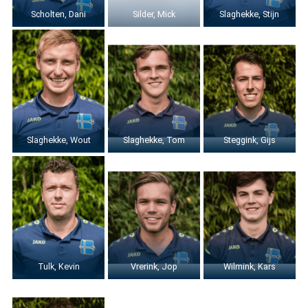
Scholten, Dani
Silder, Mick
Slaghekke, Stijn
Slaghekke, Wout
Slaghekke, Tom
Steggink, Gijs
Tulk, Kevin
Vrerink, Jop
Wilmink, Kars