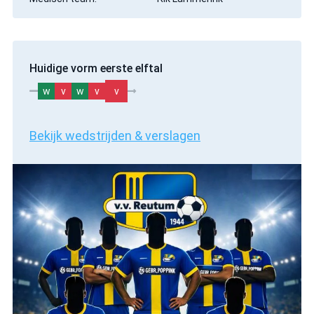
Huidige vorm eerste elftal
w
v
w
v
v
Bekijk wedstrijden & verslagen