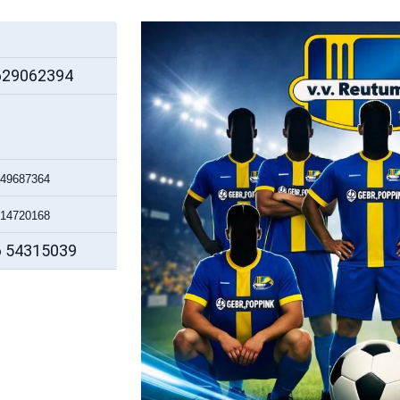
0629062394
 49687364
 14720168
06 54315039