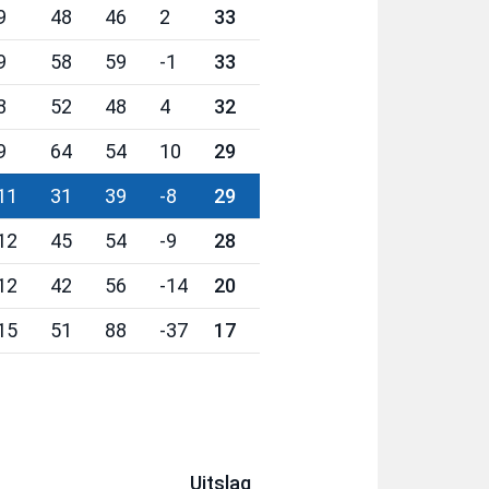
9
48
46
2
33
9
58
59
-1
33
8
52
48
4
32
9
64
54
10
29
11
31
39
-8
29
12
45
54
-9
28
12
42
56
-14
20
15
51
88
-37
17
Uitslag