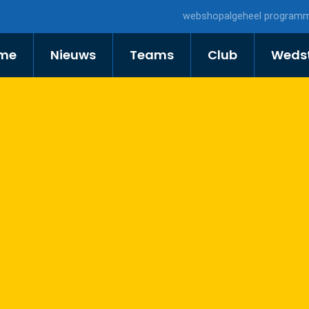
webshop
algeheel program
me
Nieuws
Teams
Club
Wedst