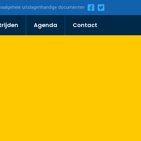
ma
algehele uitslagen
handige documenten
rijden
Agenda
Contact