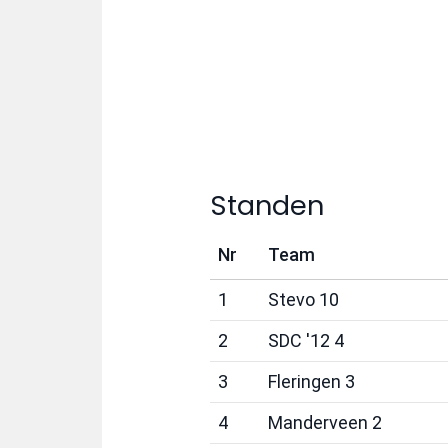
Standen
Nr
Team
1
Stevo 10
2
SDC '12 4
3
Fleringen 3
4
Manderveen 2