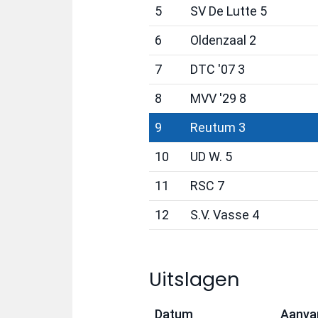
5
SV De Lutte 5
6
Oldenzaal 2
7
DTC '07 3
8
MVV '29 8
9
Reutum 3
10
UD W. 5
11
RSC 7
12
S.V. Vasse 4
Uitslagen
Datum
Aanvan