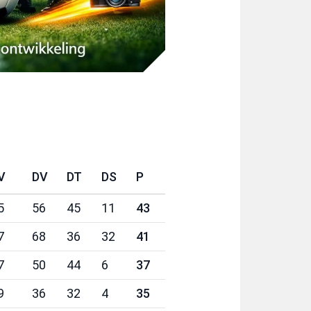
V
DV
DT
DS
P
5
56
45
11
43
7
68
36
32
41
7
50
44
6
37
9
36
32
4
35